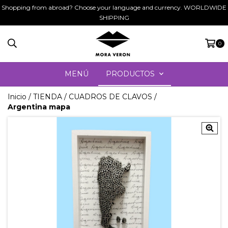
Shopping from abroad? Choose your language and currency. WORLDWIDE
SHIPPING
0
MENÚ
PRODUCTOS
Inicio
/
TIENDA
/
CUADROS DE CLAVOS
/
Argentina mapa