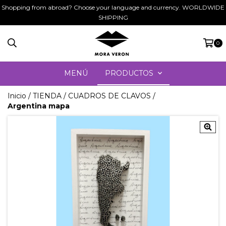
Shopping from abroad? Choose your language and currency. WORLDWIDE
SHIPPING
0
MENÚ
PRODUCTOS
Inicio
/
TIENDA
/
CUADROS DE CLAVOS
/
Argentina mapa