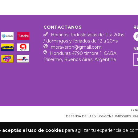
CONTACTANOS
R
Horarios: todoslosdias de 11 a 20hs
/ domingos y feriados de 12 a 20hs
moraveron@gmail.com
N
Honduras 4790 timbre 1. CABA
Palermo, Buenos Aires, Argentina
COP
DEFENSA DE LAS Y LOS CONSUMIDORES. P
io
aceptás el uso de cookies
para agilizar tu experiencia de co