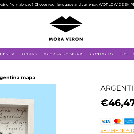
ping from abroad? Choose your language and currency. WORLDWIDE SHI
TIENDA
OBRAS
ACERCA DE MORA
CONTACTO
DEL T
gentina mapa
ARGENT
€46,4
VER MEDIOS 