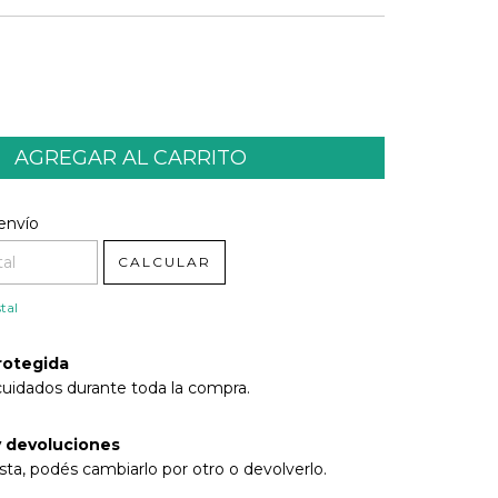
l CP:
CAMBIAR CP
envío
CALCULAR
tal
rotegida
cuidados durante toda la compra.
 devoluciones
sta, podés cambiarlo por otro o devolverlo.