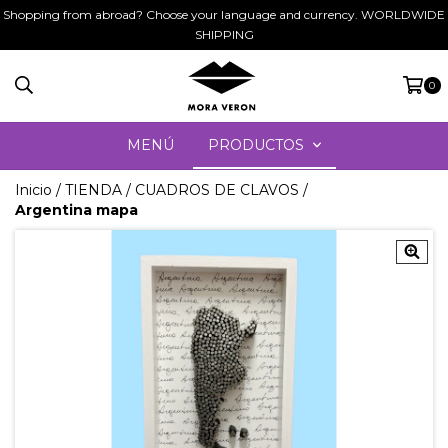
Shopping from abroad? Choose your language and currency. WORLDWIDE
SHIPPING
0
MENÚ
PRODUCTOS
Inicio
/
TIENDA
/
CUADROS DE CLAVOS
/
Argentina mapa