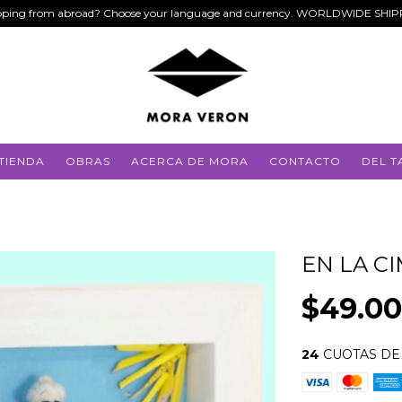
ping from abroad? Choose your language and currency. WORLDWIDE SHI
TIENDA
OBRAS
ACERCA DE MORA
CONTACTO
DEL T
EN LA C
$49.0
24
CUOTAS D