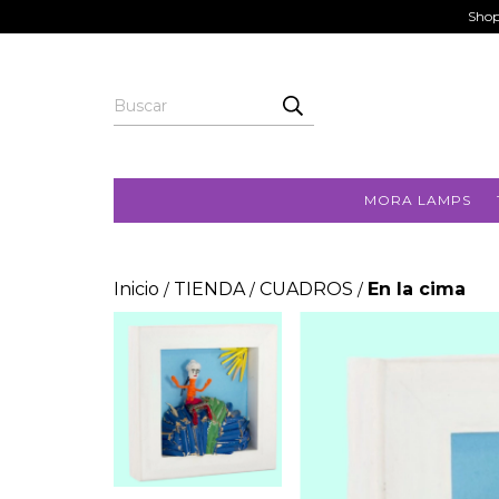
Shop
MORA LAMPS
Inicio
TIENDA
CUADROS
En la cima
/
/
/