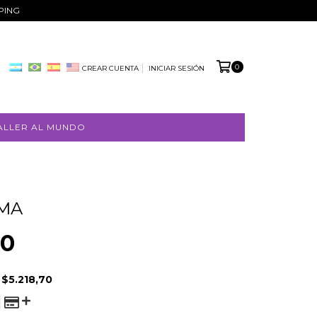
PPING
0
CREAR CUENTA
INICIAR SESIÓN
ALLER AL MUNDO
IMA
00
E
$5.218,70