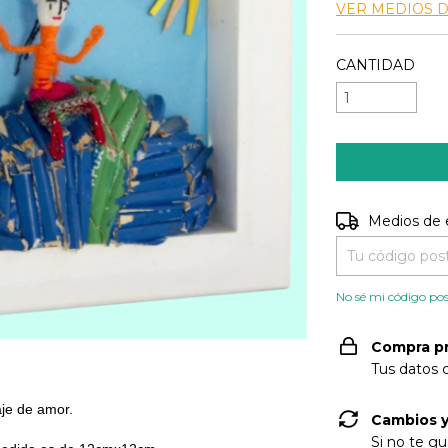
VER MEDIOS 
CANTIDAD
Entregas para e
Medios de 
No sé mi código pos
Compra p
Tus datos 
aje de amor.
Cambios y
Si no te gu