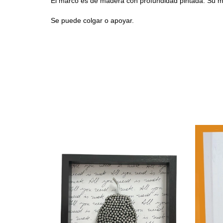
El m
arco es de madera con profundidad pintada. Su
Se puede colgar o apoyar.