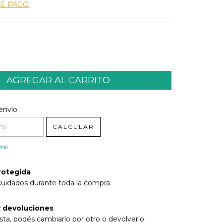
DE PAGO
l CP:
CAMBIAR CP
envío
CALCULAR
tal
rotegida
cuidados durante toda la compra.
 devoluciones
sta, podés cambiarlo por otro o devolverlo.