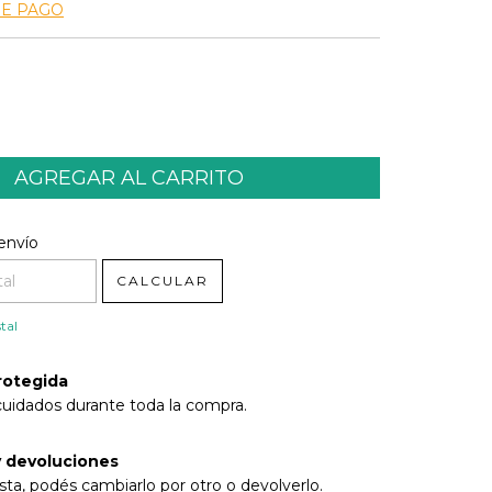
DE PAGO
l CP:
CAMBIAR CP
envío
CALCULAR
tal
rotegida
cuidados durante toda la compra.
 devoluciones
sta, podés cambiarlo por otro o devolverlo.