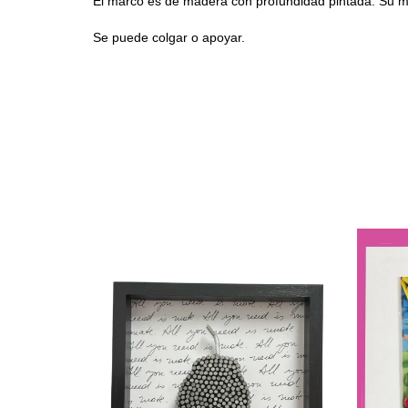
El m
arco es de madera con profundidad pintada. Su
Se puede colgar o apoyar.