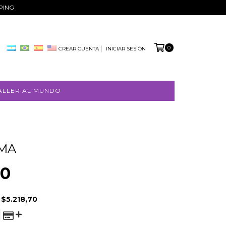
PPING
0
CREAR CUENTA
INICIAR SESIÓN
ALLER AL MUNDO
IMA
00
E
$5.218,70