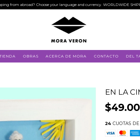
ping from abroad? Choose your language and currency. WORLDWIDE SHI
TIENDA
OBRAS
ACERCA DE MORA
CONTACTO
DEL T
EN LA C
$49.0
24
CUOTAS D