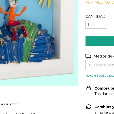
VER MEDIOS 
CANTIDAD
Entregas para e
Medios de 
No sé mi código pos
Compra p
Tus datos 
aje de amor.
Cambios y
Si no te gu