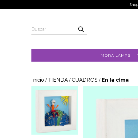
Shop
MORA LAMPS
Inicio
TIENDA
CUADROS
En la cima
/
/
/