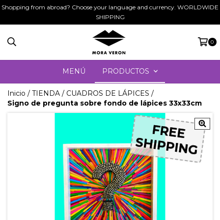
Shopping from abroad? Choose your language and currency. WORLDWIDE
SHIPPING
0
MENÚ
PRODUCTOS
Inicio
/
TIENDA
/
CUADROS DE LÁPICES
/
Signo de pregunta sobre fondo de lápices 33x33cm
F
R
E
E
S
HI
P
PI
N
F
R
E
E
S
HI
P
PI
N
G
G