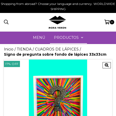
Shopping from abroad? Choose your language and currency. WORLDWIDE
SHIPPING
0
MENÚ
PRODUCTOS
Inicio
/
TIENDA
/
CUADROS DE LÁPICES
/
Signo de pregunta sobre fondo de lápices 33x33cm
17
%
OFF