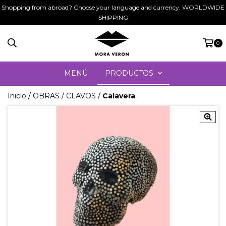
Shopping from abroad? Choose your language and currency. WORLDWIDE
SHIPPING
0
MENÚ
PRODUCTOS
Inicio
/
OBRAS
/
CLAVOS
/
Calavera