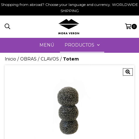
Shopping from abroad? Choose your language and currency. WORLDWIDE
SHIPPING
0
MENÚ
PRODUCTOS
Inicio
/
OBRAS
/
CLAVOS
/
Totem