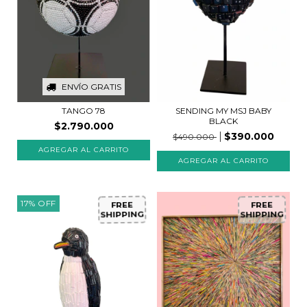
ENVÍO GRATIS
SENDING MY MSJ BABY
TANGO 78
BLACK
$2.790.000
$390.000
$490.000
17
%
OFF
FREE
FREE
SHIPPING
SHIPPING