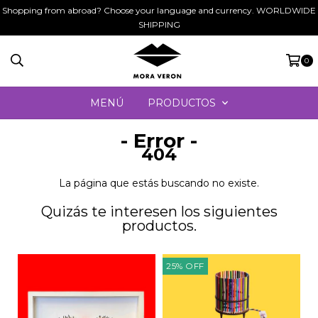
Shopping from abroad? Choose your language and currency. WORLDWIDE
SHIPPING
0
MENÚ
PRODUCTOS
- Error -
404
La página que estás buscando no existe.
Quizás te interesen los siguientes
productos.
25
%
OFF