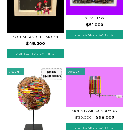
2 GATITOS
$91.000
YOU, ME AND THE MOON
$49.000
7
%
OFF
25
%
OFF
FREE
SHIPPING
MORA LAMP CUADRADA.
$98.000
$130.000