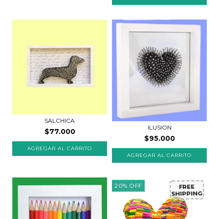
SALCHICA
ILUSION
$77.000
$95.000
20
%
OFF
FREE
SHIPPING