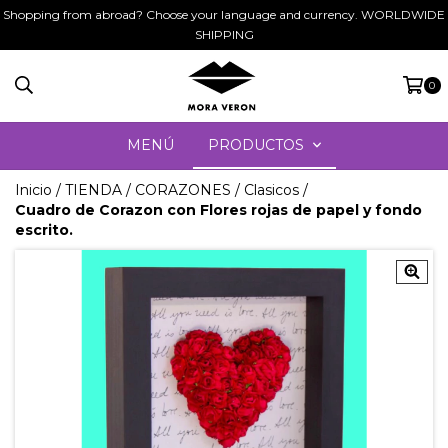
Shopping from abroad? Choose your language and currency. WORLDWIDE
SHIPPING
0
MENÚ
PRODUCTOS
Inicio
/
TIENDA
/
CORAZONES
/
Clasicos
/
Cuadro de Corazon con Flores rojas de papel y fondo
escrito.