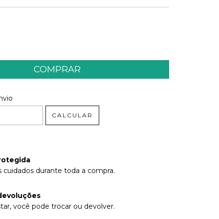
 CEP:
ALTERAR CEP
nvio
CALCULAR
rotegida
 cuidados durante toda a compra.
devoluções
tar, você pode trocar ou devolver.