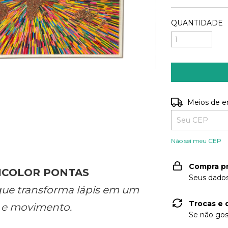
QUANTIDADE
Entregas para o
Meios de e
Não sei meu CEP
Compra p
ICOLOR PONTAS
Seus dados
que transforma lápis em um
Trocas e 
r e movimento.
Se não gos