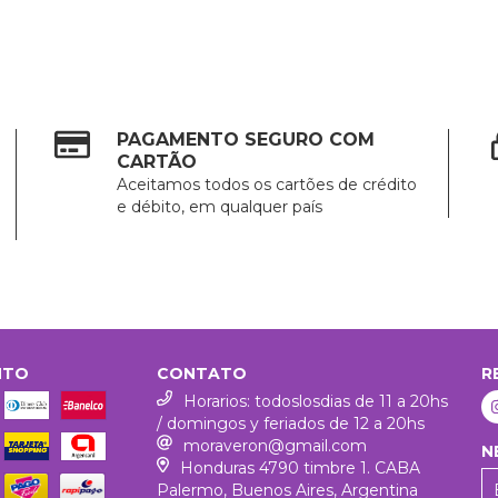
PAGAMENTO SEGURO COM
CARTÃO
Aceitamos todos os cartões de crédito
e débito, em qualquer país
NTO
CONTATO
R
Horarios: todoslosdias de 11 a 20hs
/ domingos y feriados de 12 a 20hs
moraveron@gmail.com
N
Honduras 4790 timbre 1. CABA
Palermo, Buenos Aires, Argentina