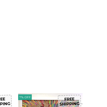
7
%
OFF
EE
FREE
PING
SHIPPING