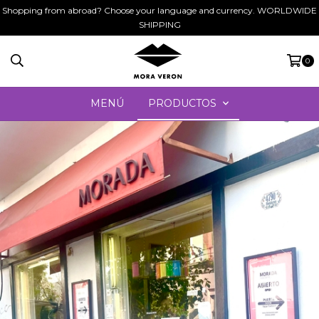
Shopping from abroad? Choose your language and currency. WORLDWIDE
SHIPPING
0
MENÚ
PRODUCTOS