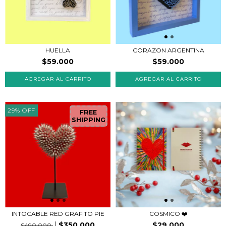
HUELLA
CORAZON ARGENTINA
$59.000
$59.000
29
%
OFF
FREE
SHIPPING
INTOCABLE RED GRAFITO PIE
COSMICO ❤️
$350.000
$29.000
$490.000