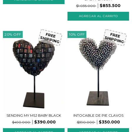
$855.500
$1.035.000
20
%
OFF
10
%
OFF
FREE
FREE
SHIPPING
SHIPPING
SENDING MY MSJ BABY BLACK
INTOCABLE DE PIE CLAVOS
$390.000
$350.000
$490.000
$390.000