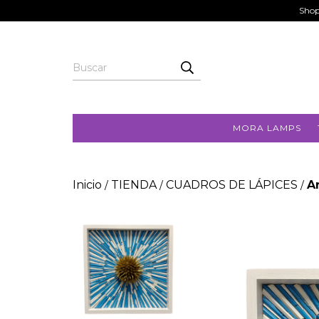
Shop
MORA LAMPS
Inicio
TIENDA
CUADROS DE LÁPICES
A
/
/
/