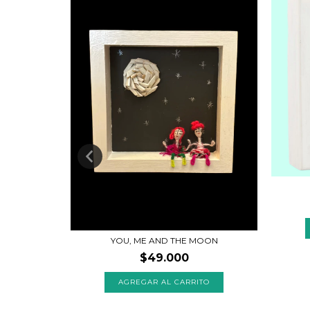
ES
YOU, ME AND THE MOON
TO
$49.000