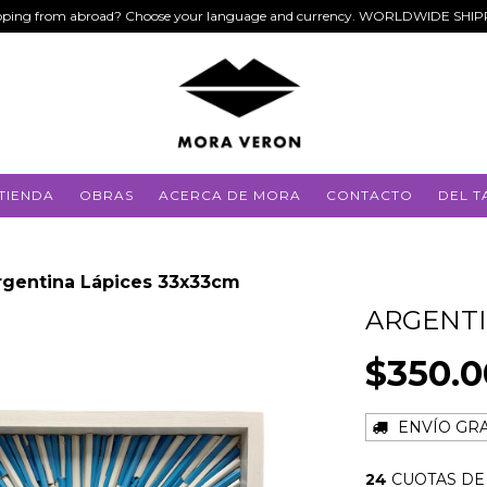
ping from abroad? Choose your language and currency. WORLDWIDE SHI
TIENDA
OBRAS
ACERCA DE MORA
CONTACTO
DEL T
rgentina Lápices 33x33cm
ARGENTI
$350.
ENVÍO GRA
24
CUOTAS D