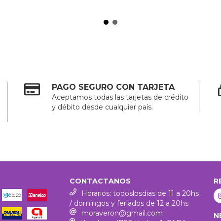
PAGO SEGURO CON TARJETA
Aceptamos todas las tarjetas de crédito
y débito desde cualquier país.
CONTACTANOS
R
Horarios: todoslosdias de 11 a 20hs
/ domingos y feriados de 12 a 20hs
moraveron@gmail.com
N