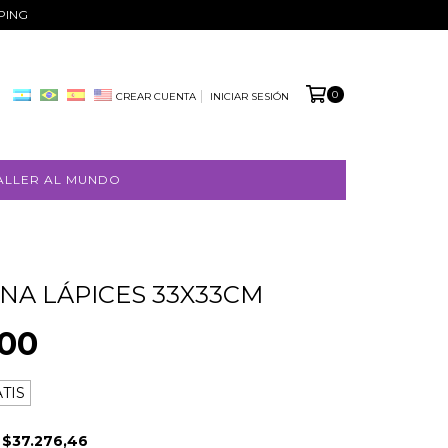
PPING
0
CREAR CUENTA
INICIAR SESIÓN
ALLER AL MUNDO
NA LÁPICES 33X33CM
000
TIS
E
$37.276,46