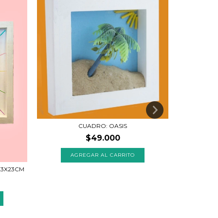
CUADRO: OASIS
$49.000
23X23CM
CORAZÓ