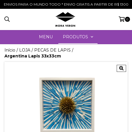
ENVIOS PARA O MUNDO TODO * ENVIO GRATIS A PARTIR DE R$ 1300
0
MENU
PRODUTOS
Início
/
LOJA
/
PECAS DE LAPIS
/
Argentina Lapis 33x33cm