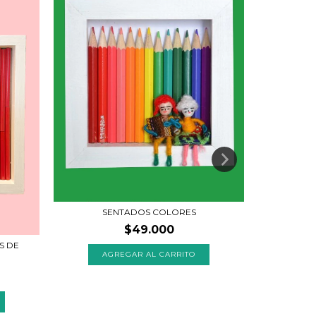
CUADRO 
SENTADOS COLORES
$49.000
S DE
AGREGAR AL CARRITO