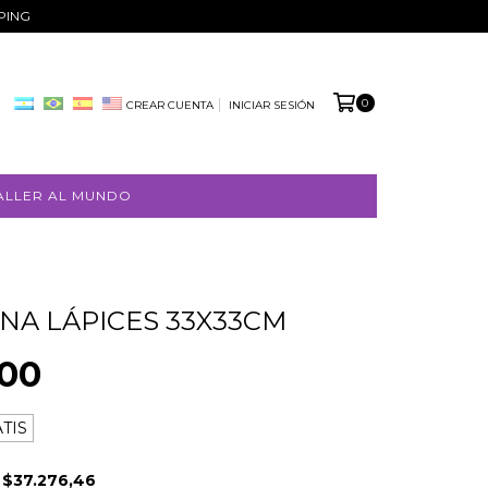
PPING
0
CREAR CUENTA
INICIAR SESIÓN
ALLER AL MUNDO
NA LÁPICES 33X33CM
FREE
000
SHIPPING
TIS
E
$37.276,46