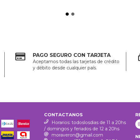
PAGO SEGURO CON TARJETA
Aceptamos todas las tarjetas de crédito
y débito desde cualquier país.
CONTACTANOS
R
Horarios: todoslosdias de 11 a 20hs
/ domingos y feriados de 12 a 20hs
moraveron@gmail.com
N