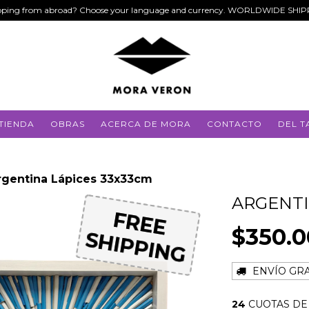
ping from abroad? Choose your language and currency. WORLDWIDE SHI
TIENDA
OBRAS
ACERCA DE MORA
CONTACTO
DEL T
rgentina Lápices 33x33cm
ARGENTI
FREE
FREE
$350.
SHIPPING
SHIPPING
ENVÍO GRA
24
CUOTAS D