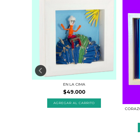
EN LA CIMA
O
$49.000
CORAZÓ