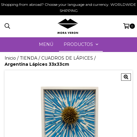
Shopping from abroad? Choose your language and currency. WORLDWIDE
SHIPPING
0
MENÚ
PRODUCTOS
Inicio
/
TIENDA
/
CUADROS DE LÁPICES
/
Argentina Lápices 33x33cm