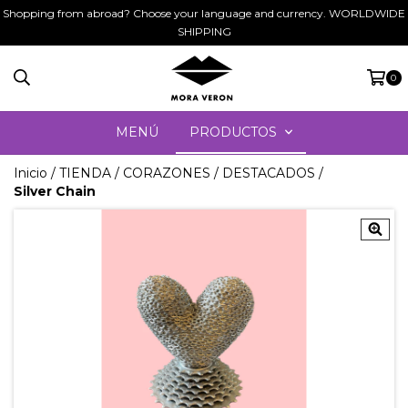
Shopping from abroad? Choose your language and currency. WORLDWIDE
SHIPPING
0
MENÚ
PRODUCTOS
Inicio
/
TIENDA
/
CORAZONES
/
DESTACADOS
/
Silver Chain