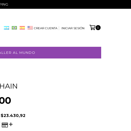
PPING
0
CREAR CUENTA
INICIAR SESIÓN
ALLER AL MUNDO
CHAIN
000
E
$23.430,92