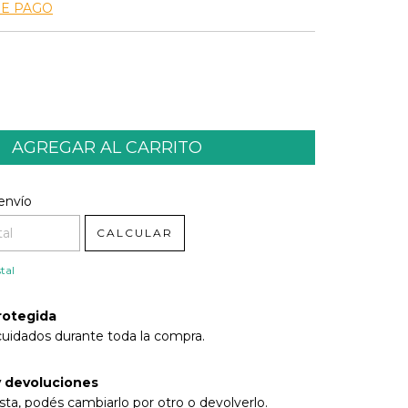
DE PAGO
l CP:
CAMBIAR CP
envío
CALCULAR
tal
rotegida
cuidados durante toda la compra.
 devoluciones
sta, podés cambiarlo por otro o devolverlo.