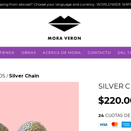
ping from abroad? Choose your language and currency. WORLDWIDE SHI
TIENDA
OBRAS
ACERCA DE MORA
CONTACTO
DEL T
OS
Silver Chain
/
SILVER 
$220.
24
CUOTAS D