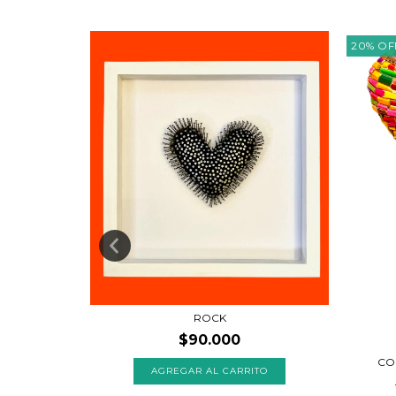
20
%
OF
ROCK
$90.000
CO
OLOR
AGREGAR AL CARRITO