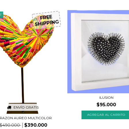
F
FREE
SHIPPING
ILUSION
$95.000
ENVÍO GRATIS
RAZON AUREO MULTICOLOR
$390.000
$490.000