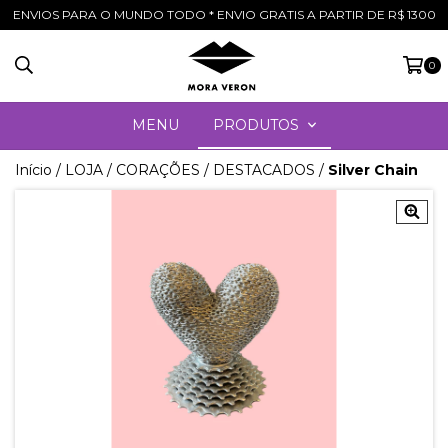
ENVIOS PARA O MUNDO TODO * ENVIO GRATIS A PARTIR DE R$ 1300
0
MENU
PRODUTOS
Início
/
LOJA
/
CORAÇÕES
/
DESTACADOS
/
Silver Chain