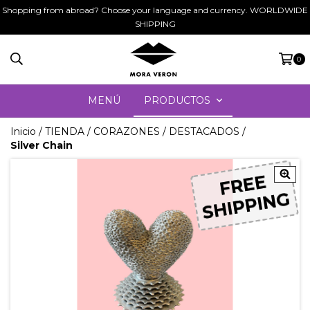
Shopping from abroad? Choose your language and currency. WORLDWIDE
SHIPPING
0
MENÚ
PRODUCTOS
Inicio
/
TIENDA
/
CORAZONES
/
DESTACADOS
/
Silver Chain
FREE
FREE
SHIPPING
SHIPPING