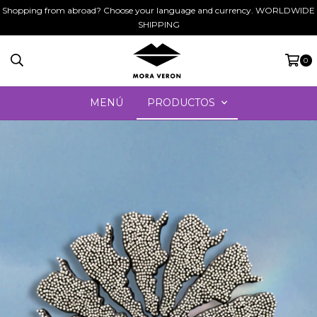
Shopping from abroad? Choose your language and currency. WORLDWIDE
SHIPPING
0
MENÚ
PRODUCTOS