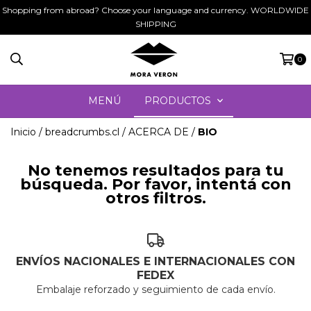
Shopping from abroad? Choose your language and currency. WORLDWIDE
SHIPPING
0
MENÚ
PRODUCTOS
Inicio
/
breadcrumbs.cl
/
ACERCA DE
/
BIO
No tenemos resultados para tu
búsqueda. Por favor, intentá con
otros filtros.
ENVÍOS NACIONALES E INTERNACIONALES CON
FEDEX
Embalaje reforzado y seguimiento de cada envío.