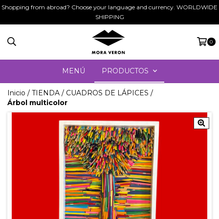
Shopping from abroad? Choose your language and currency. WORLDWIDE
SHIPPING
0
MENÚ
PRODUCTOS
Inicio
/
TIENDA
/
CUADROS DE LÁPICES
/
Árbol multicolor