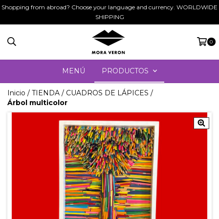
Shopping from abroad? Choose your language and currency. WORLDWIDE
SHIPPING
0
MENÚ
PRODUCTOS
Inicio
/
TIENDA
/
CUADROS DE LÁPICES
/
Árbol multicolor