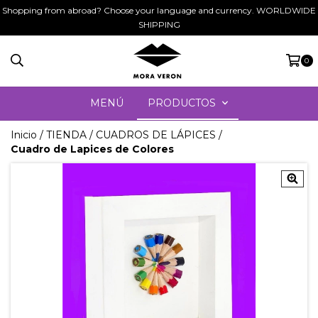
Shopping from abroad? Choose your language and currency. WORLDWIDE
SHIPPING
0
MENÚ
PRODUCTOS
Inicio
/
TIENDA
/
CUADROS DE LÁPICES
/
Cuadro de Lapices de Colores