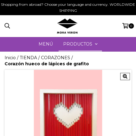
Shopping from abroad? Choose your language and currency. WORLDWIDE
SHIPPING
0
MENÚ
PRODUCTOS
Inicio
/
TIENDA
/
CORAZONES
/
Corazón hueco de lápices de grafito