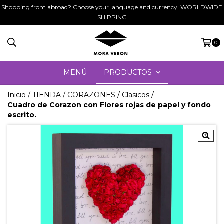
Shopping from abroad? Choose your language and currency. WORLDWIDE
SHIPPING
0
MENÚ
PRODUCTOS
Inicio
/
TIENDA
/
CORAZONES
/
Clasicos
/
Cuadro de Corazon con Flores rojas de papel y fondo
escrito.