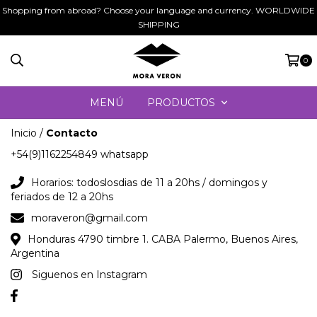
Shopping from abroad? Choose your language and currency. WORLDWIDE
SHIPPING
0
MENÚ
PRODUCTOS
Inicio
/
Contacto
+54(9)1162254849 whatsapp
Horarios: todoslosdias de 11 a 20hs / domingos y
feriados de 12 a 20hs
moraveron@gmail.com
Honduras 4790 timbre 1. CABA Palermo, Buenos Aires,
Argentina
Siguenos en Instagram