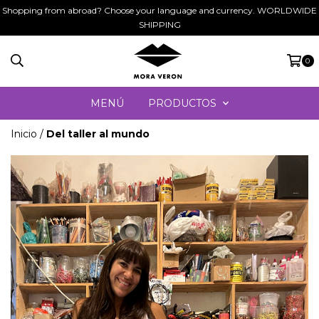
Shopping from abroad? Choose your language and currency. WORLDWIDE
SHIPPING
0
MENÚ
PRODUCTOS
Inicio
/
Del taller al mundo