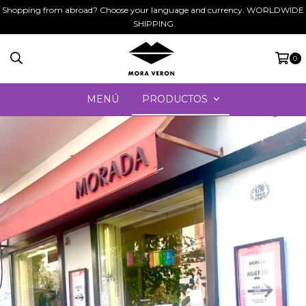
Shopping from abroad? Choose your language and currency. WORLDWIDE
SHIPPING
0
MENÚ
PRODUCTOS