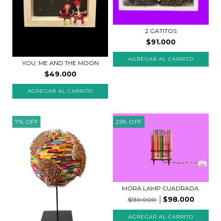
2 GATITOS
$91.000
YOU, ME AND THE MOON
$49.000
7
%
OFF
25
%
OFF
MORA LAMP CUADRADA.
$98.000
$130.000