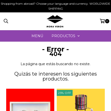
Shopping from abroad? Choose your language and currency. WORLDWIDE
SHIPPING
0
MENÚ
PRODUCTOS
- Error -
404
La página que estás buscando no existe.
Quizás te interesen los siguientes
productos.
25
%
OFF