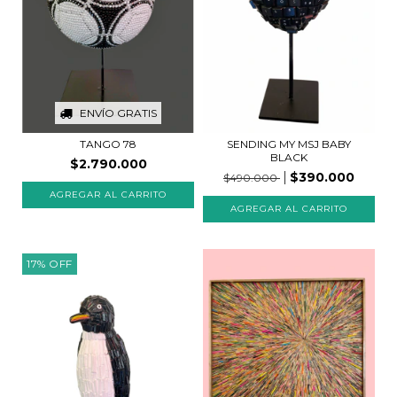
ENVÍO GRATIS
SENDING MY MSJ BABY
TANGO 78
BLACK
$2.790.000
$390.000
$490.000
17
%
OFF