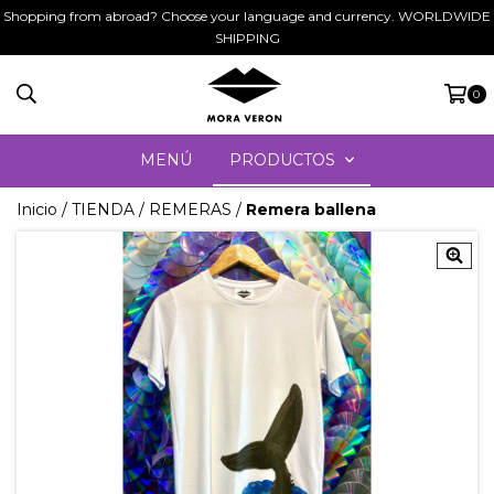
Shopping from abroad? Choose your language and currency. WORLDWIDE
SHIPPING
0
MENÚ
PRODUCTOS
Inicio
/
TIENDA
/
REMERAS
/
Remera ballena