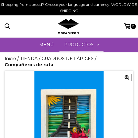
Shopping from abroad? Choose your language and currency. WORLDWIDE
SHIPPING
0
MENÚ
PRODUCTOS
Inicio
/
TIENDA
/
CUADROS DE LÁPICES
/
Compañeros de ruta