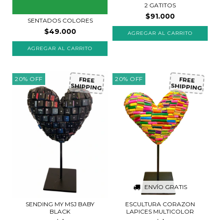
2 GATITOS
$91.000
SENTADOS COLORES
$49.000
AGREGAR AL CARRITO
20
%
OFF
20
%
OFF
FREE
FREE
SHIPPING
SHIPPING
ENVÍO GRATIS
ESCULTURA CORAZON
SENDING MY MSJ BABY
LAPICES MULTICOLOR
BLACK