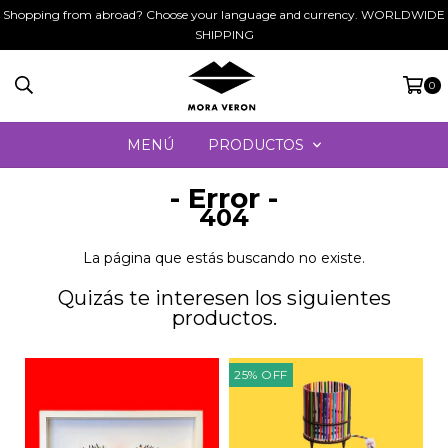
Shopping from abroad? Choose your language and currency. WORLDWIDE
SHIPPING
0
MENÚ
PRODUCTOS
- Error -
404
La página que estás buscando no existe.
Quizás te interesen los siguientes
productos.
25
%
OFF