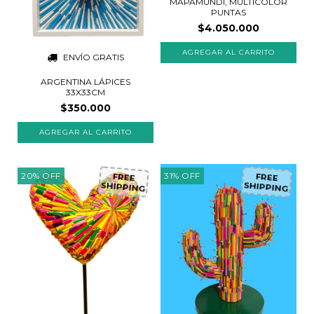
MAPAMUNDI, MULTICOLOR
PUNTAS
$4.050.000
ENVÍO GRATIS
ARGENTINA LÁPICES
33X33CM
$350.000
20
%
OFF
31
%
OFF
FREE
FREE
SHIPPING
SHIPPING