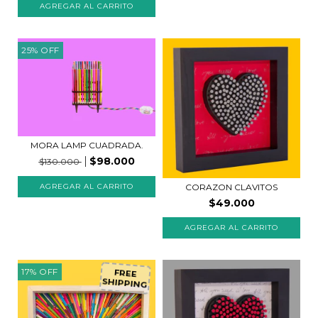
25
%
OFF
MORA LAMP CUADRADA.
$98.000
$130.000
CORAZON CLAVITOS
$49.000
AGREGAR AL CARRITO
17
%
OFF
FREE
SHIPPING