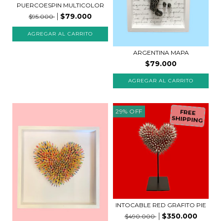
PUERCOESPIN MULTICOLOR
$79.000
$95.000
AGREGAR AL CARRITO
ARGENTINA MAPA
$79.000
29
%
OFF
FREE
SHIPPING
INTOCABLE RED GRAFITO PIE
$350.000
$490.000