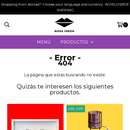
Shopping from abroad? Choose your language and currency. WORLDWIDE
SHIPPING
0
MENÚ
PRODUCTOS
- Error -
404
La página que estás buscando no existe.
Quizás te interesen los siguientes
productos.
25
%
OFF