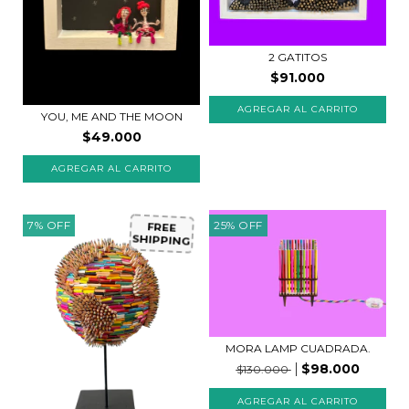
2 GATITOS
$91.000
YOU, ME AND THE MOON
$49.000
7
%
OFF
25
%
OFF
FREE
SHIPPING
MORA LAMP CUADRADA.
$98.000
$130.000