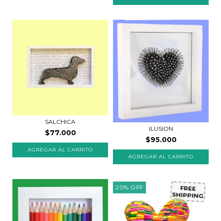
SALCHICA
ILUSION
$77.000
$95.000
20
%
OFF
FREE
SHIPPING