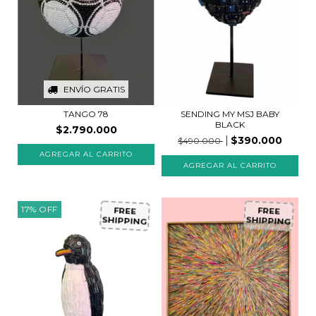
ENVÍO GRATIS
SENDING MY MSJ BABY
TANGO 78
BLACK
$2.790.000
$390.000
$490.000
17
%
OFF
FREE
FREE
SHIPPING
SHIPPING