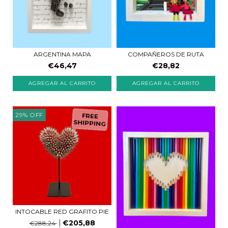
COMPAÑEROS DE RUTA
ARGENTINA MAPA
€28,82
€46,47
29
%
OFF
FREE
SHIPPING
INTOCABLE RED GRAFITO PIE
€205,88
€288,24