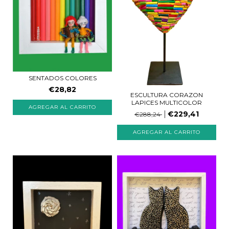
SENTADOS COLORES
€28,82
ESCULTURA CORAZON
LAPICES MULTICOLOR
AGREGAR AL CARRITO
€229,41
€288,24