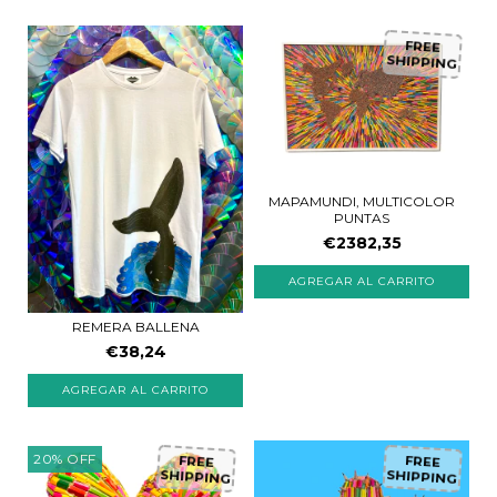
FREE
SHIPPING
MAPAMUNDI, MULTICOLOR
PUNTAS
€2382,35
REMERA BALLENA
€38,24
20
%
OFF
FREE
FREE
SHIPPING
SHIPPING