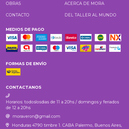
OBRAS
ACERCA DE MORA
CONTACTO
DEL TALLER AL MUNDO
MEDIOS DE PAGO
FORMAS DE ENVÍO
CONTACTANOS
Horarios: todoslosdias de 11 a 20hs / domingos y feriados
de 12 a 20hs
moraveron@gmail.com
Honduras 4790 timbre 1. CABA Palermo, Buenos Aires,