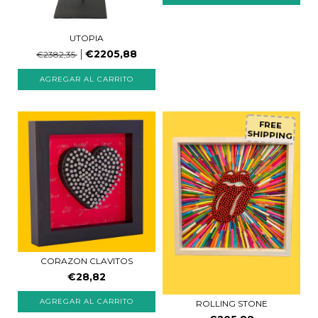
UTOPIA
€2205,88
€2382,35
FREE
SHIPPING
CORAZON CLAVITOS
€28,82
AGREGAR AL CARRITO
ROLLING STONE