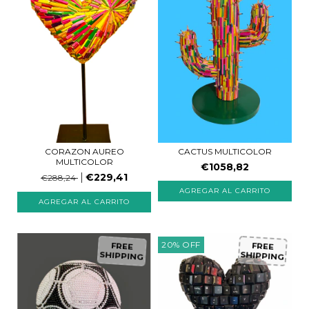
CORAZON AUREO
CACTUS MULTICOLOR
MULTICOLOR
€1058,82
€229,41
€288,24
20
%
OFF
FREE
FREE
SHIPPING
SHIPPING