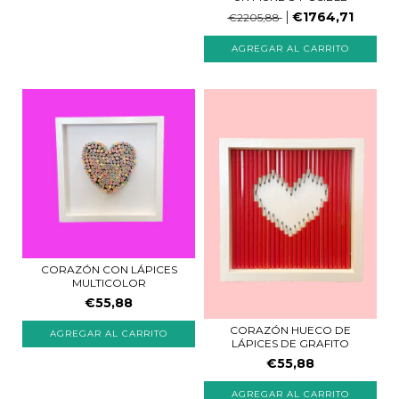
€1764,71
€2205,88
CORAZÓN CON LÁPICES
MULTICOLOR
€55,88
CORAZÓN HUECO DE
LÁPICES DE GRAFITO
€55,88