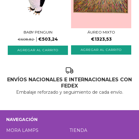
BABY PENGUIN
ÁUREO MIXTO
€503,24
€1323,53
€608,82
ENVÍOS NACIONALES E INTERNACIONALES CON
FEDEX
Embalaje reforzado y seguimiento de cada envío.
NAVEGACIÓN
MORA LAMPS
TIENDA