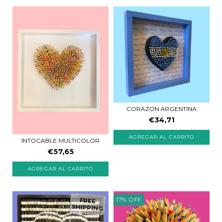
CORAZON ARGENTINA
€34,71
INTOCABLE MULTICOLOR
€57,65
AGREGAR AL CARRITO
17
%
OFF
FREE
SHIPPING