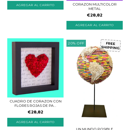
CORAZON MULTICOLOR
METAL
€28,82
AGREGAR AL CARRITO
20
%
OFF
FREE
SHIPPING
CUADRO DE CORAZON CON
FLORES ROJAS DE PA...
€28,82
AGREGAR AL CARRITO
UN MUNDO POSIBLE