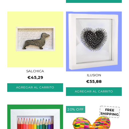
SALCHICA
ILUSION
€45,29
€55,88
20
%
OFF
FREE
SHIPPING