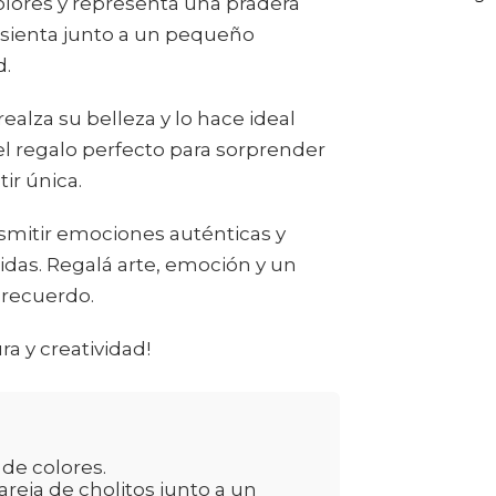
colores y representa una pradera
 sienta junto a un pequeño
d.
alza su belleza y lo hace ideal
el regalo perfecto para sorprender
ir única.
smitir emociones auténticas y
tidas. Regalá arte, emoción y un
 recuerdo.
a y creatividad!
 de colores.
reja de cholitos junto a un