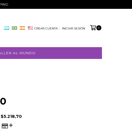
PPING
0
CREAR CUENTA
INICIAR SESIÓN
ALLER AL MUNDO
00
E
$5.218,70