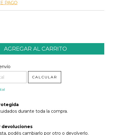
DE PAGO
l CP:
CAMBIAR CP
envío
CALCULAR
tal
rotegida
cuidados durante toda la compra.
 devoluciones
sta, podés cambiarlo por otro o devolverlo.