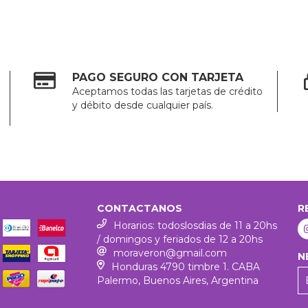
PAGO SEGURO CON TARJETA
Aceptamos todas las tarjetas de crédito
y débito desde cualquier país.
CONTACTANOS
R
Horarios: todoslosdias de 11 a 20hs
/ domingos y feriados de 12 a 20hs
moraveron@gmail.com
N
Honduras 4790 timbre 1. CABA
Palermo, Buenos Aires, Argentina