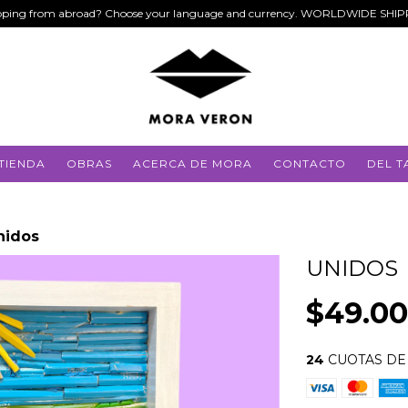
ping from abroad? Choose your language and currency. WORLDWIDE SHI
TIENDA
OBRAS
ACERCA DE MORA
CONTACTO
DEL T
nidos
UNIDOS
$49.0
24
CUOTAS D