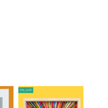
17
%
OFF