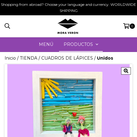
Shopping from abroad? Choose your language and currency. WORLDWIDE
SHIPPING
0
MENÚ
PRODUCTOS
Inicio
/
TIENDA
/
CUADROS DE LÁPICES
/
Unidos