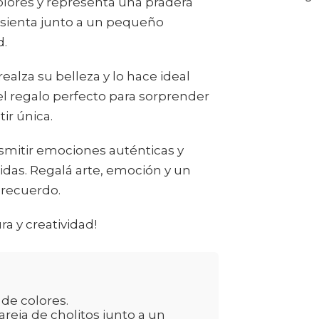
colores y representa una pradera
 sienta junto a un pequeño
d.
alza su belleza y lo hace ideal
el regalo perfecto para sorprender
ir única.
smitir emociones auténticas y
tidas. Regalá arte, emoción y un
 recuerdo.
a y creatividad!
 de colores.
reja de cholitos junto a un