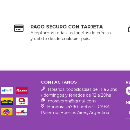
PAGO SEGURO CON TARJETA
Aceptamos todas las tarjetas de crédito
y débito desde cualquier país.
CONTACTANOS
R
Horarios: todoslosdias de 11 a 20hs
/ domingos y feriados de 12 a 20hs
moraveron@gmail.com
N
Honduras 4790 timbre 1. CABA
Palermo, Buenos Aires, Argentina