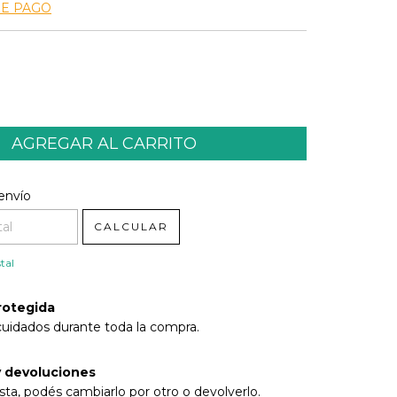
DE PAGO
l CP:
CAMBIAR CP
envío
CALCULAR
tal
rotegida
cuidados durante toda la compra.
 devoluciones
sta, podés cambiarlo por otro o devolverlo.