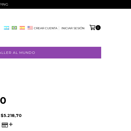
PPING
0
CREAR CUENTA
INICIAR SESIÓN
ALLER AL MUNDO
00
E
$5.218,70