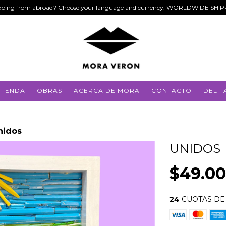
ping from abroad? Choose your language and currency. WORLDWIDE SHI
TIENDA
OBRAS
ACERCA DE MORA
CONTACTO
DEL T
nidos
UNIDOS
$49.0
24
CUOTAS D