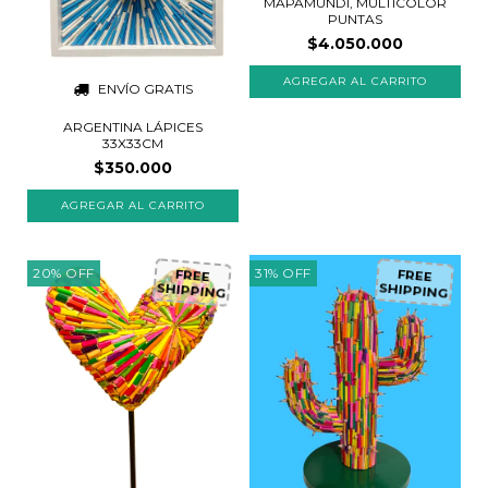
MAPAMUNDI, MULTICOLOR
PUNTAS
$4.050.000
ENVÍO GRATIS
ARGENTINA LÁPICES
33X33CM
$350.000
20
%
OFF
31
%
OFF
FREE
FREE
SHIPPING
SHIPPING