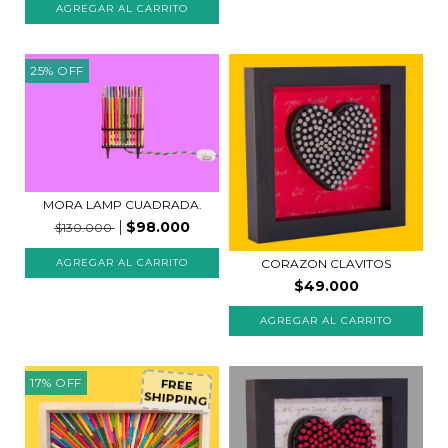
25
%
OFF
MORA LAMP CUADRADA.
$98.000
$130.000
CORAZON CLAVITOS
$49.000
AGREGAR AL CARRITO
17
%
OFF
FREE
SHIPPING