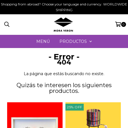
Shopping from abroad? Choose your language and currency. WORLDWIDE
SHIPPING
0
MENÚ
PRODUCTOS
- Error -
404
La página que estás buscando no existe.
Quizás te interesen los siguientes
productos.
25
%
OFF