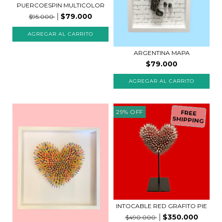
PUERCOESPIN MULTICOLOR
$79.000
$95.000
AGREGAR AL CARRITO
ARGENTINA MAPA
$79.000
29
%
OFF
FREE
SHIPPING
INTOCABLE RED GRAFITO PIE
$350.000
$490.000