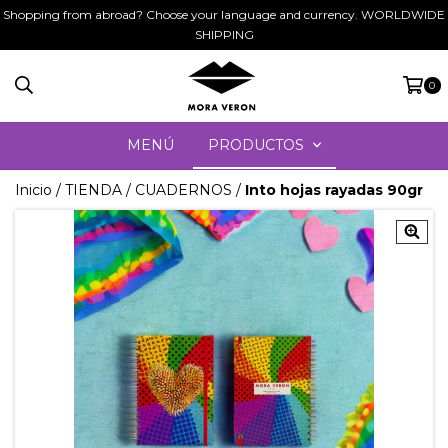
Shopping from abroad? Choose your language and currency. WORLDWIDE
SHIPPING
0
MENÚ
PRODUCTOS
Inicio
/
TIENDA
/
CUADERNOS
/
Into hojas rayadas 90gr