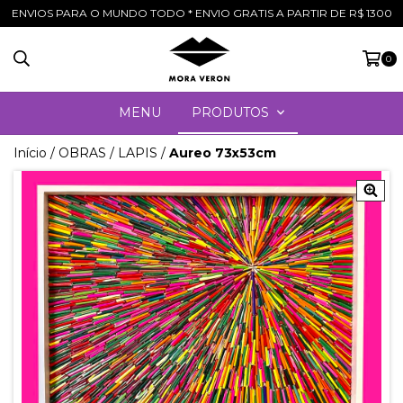
ENVIOS PARA O MUNDO TODO * ENVIO GRATIS A PARTIR DE R$ 1300
0
MENU
PRODUTOS
Início
/
OBRAS
/
LAPIS
/
Aureo 73x53cm