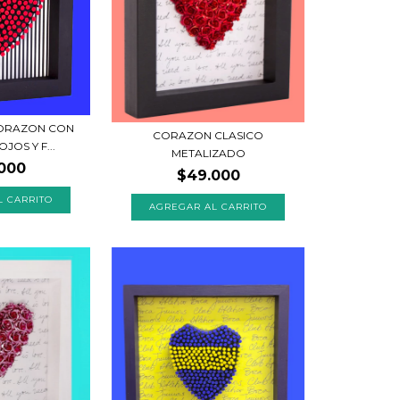
ORAZON CON
CORAZON CLASICO
JOS Y F...
METALIZADO
000
$49.000
L CARRITO
AGREGAR AL CARRITO