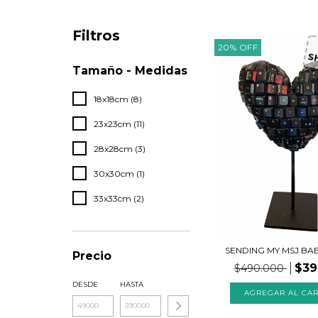
Filtros
20
%
OFF
S
Tamaño - Medidas
18x18cm (8)
23x23cm (11)
28x28cm (3)
30x30cm (1)
33x33cm (2)
SENDING MY MSJ BA
Precio
$39
$490.000
DESDE
HASTA