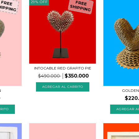
29
%
OFF
FREE
FREE
HIPPING
SHIPPING
INTOCABLE RED GRAFITO PIE
$350.000
$490.000
N
GOLDEN
0
$220