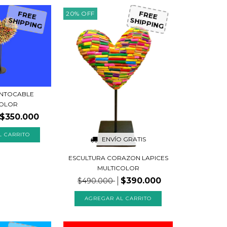
20
%
OFF
FREE
FREE
SHIPPING
SHIPPING
INTOCABLE
COLOR
$350.000
ENVÍO GRATIS
ESCULTURA CORAZON LAPICES
MULTICOLOR
$390.000
$490.000