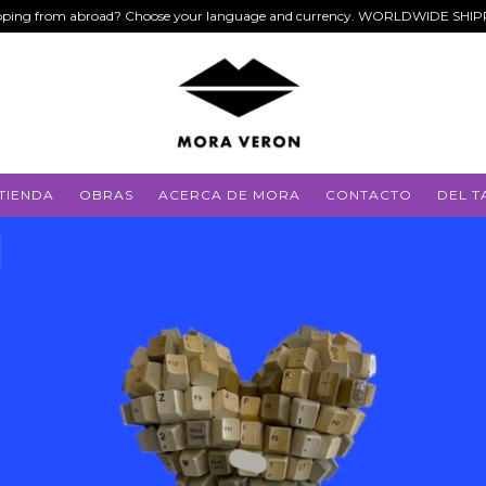
ping from abroad? Choose your language and currency. WORLDWIDE SHI
TIENDA
OBRAS
ACERCA DE MORA
CONTACTO
DEL T