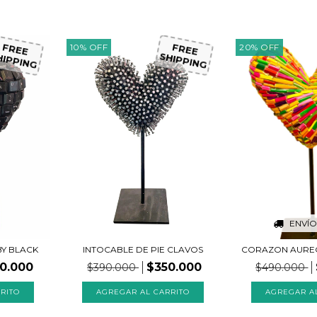
10
%
OFF
20
%
OFF
FREE
FREE
HIPPING
SHIPPING
ENVÍO
BY BLACK
CORAZON AURE
INTOCABLE DE PIE CLAVOS
0.000
$350.000
$490.000
$390.000