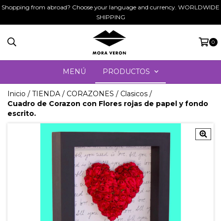
Shopping from abroad? Choose your language and currency. WORLDWIDE
SHIPPING
0
MENÚ
PRODUCTOS
Inicio
/
TIENDA
/
CORAZONES
/
Clasicos
/
Cuadro de Corazon con Flores rojas de papel y fondo
escrito.