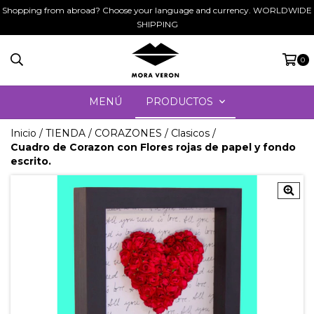
Shopping from abroad? Choose your language and currency. WORLDWIDE
SHIPPING
0
MENÚ
PRODUCTOS
Inicio
/
TIENDA
/
CORAZONES
/
Clasicos
/
Cuadro de Corazon con Flores rojas de papel y fondo
escrito.