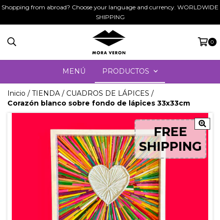
Shopping from abroad? Choose your language and currency. WORLDWIDE
SHIPPING
0
MENÚ
PRODUCTOS
Inicio
/
TIENDA
/
CUADROS DE LÁPICES
/
Corazón blanco sobre fondo de lápices 33x33cm
FREE
FREE
SHIPPING
SHIPPING