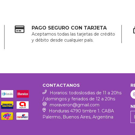
PAGO SEGURO CON TARJETA
Aceptamos todas las tarjetas de crédito
y débito desde cualquier país.
CONTACTANOS
R
Horarios: todoslosdias de 11 a 20hs
/ domingos y feriados de 12 a 20hs
moraveron@gmail.com
N
Honduras 4790 timbre 1. CABA
Palermo, Buenos Aires, Argentina