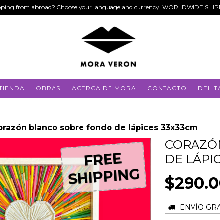
ping from abroad? Choose your language and currency. WORLDWIDE SHI
TIENDA
OBRAS
ACERCA DE MORA
CONTACTO
DEL T
orazón blanco sobre fondo de lápices 33x33cm
CORAZÓ
FREE
FREE
DE LÁPI
SHIPPING
SHIPPING
$290.
ENVÍO GRA