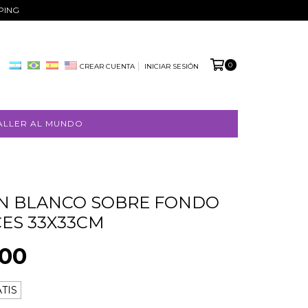
PPING
0
CREAR CUENTA
INICIAR SESIÓN
ALLER AL MUNDO
N BLANCO SOBRE FONDO
FREE
CES 33X33CM
SHIPPING
000
TIS