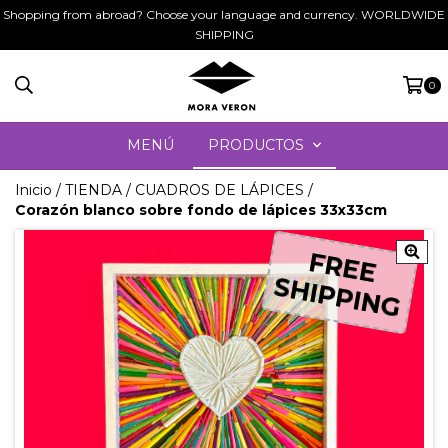
Shopping from abroad? Choose your language and currency. WORLDWIDE
SHIPPING
0
MENÚ
PRODUCTOS
Inicio
/
TIENDA
/
CUADROS DE LÁPICES
/
Corazón blanco sobre fondo de lápices 33x33cm
FREE
FREE
SHIPPING
SHIPPING